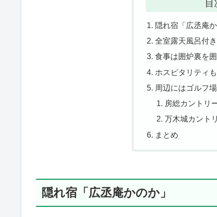
目
隠れ宿「広丞庵
全室露天風呂付
食事は囲炉裏を
ホスピタリティ
周辺にはゴルフ
房総カントリ
万木城カント
まとめ
隠れ宿「広丞庵かのか」