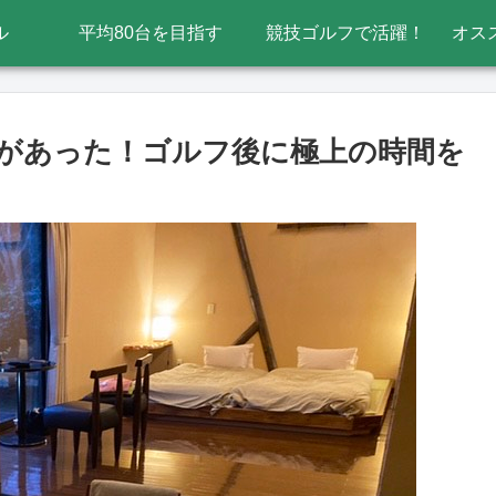
ル
平均80台を目指す
競技ゴルフで活躍！
オス
宿があった！ゴルフ後に極上の時間を