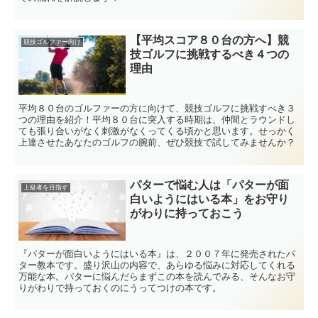
【平均スコア８０台の方へ】競
競技ゴルファー向け
技ゴルフに挑戦するべき４つの
理由
平均８０台のゴルファーの方に向けて、競技ゴルフに挑戦すべき３
つの理由を紹介！平均８０台に突入する時期は、仲間とラウンドし
ても張り合いがなく刺激がなくってくる頃かと思います。せっかく
上達させたあなたのゴルフの腕前、ぜひ競技で試してみませんか？
パターで悩む人は「パターが面
上級者を目指す
白いようにはいる本」をお守り
がわりに持っておこう
『パターが面白いようにはいる本』は、２００７年に発売されたパ
ター教本です。盛り沢山の内容で、あらゆる悩みに対応してくれる
万能な本。パターに悩んだらまずこの本を読んでみる、そんなお守
りがわりで持っておくのにうってつけの本です。