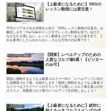
【上級者になるために】SNSの
上級者を目指す
レッスン動画には要注意！
平均スコア８０台を目指す人向け「SNSレッスン動画の注意点」を
解説します！YouTubeやインスタでレッスン動画を見ているけど、
なかなか上達しない…レッスン動画を上げている人が多すぎて、ど
れを参考にしたらわからない…そんな方向けの記事です！
【関東】レベルアップのための
オススメゴルフ場紹介
上質なゴルフ場6選！【ビジター
のみ可】
競技に挑戦するような上級者ゴルファー向け「レベルアップに向け
た高難度ゴルフ場」を紹介します！競技に挑戦するような上級者ゴ
ルファーはプライベートのラウンドでも難しいゴルフ場を選ぶのが
オススメ。高難度ゴルフ場でレベルアップを目指しましょう！
【上級者になるために】絶対に
上級者を目指す
抑えるべきゴルフスイングのポ