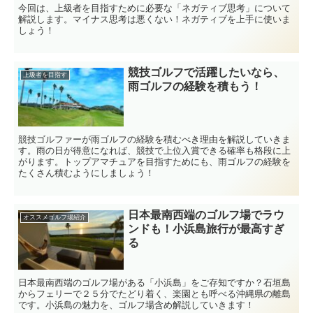
今回は、上級者を目指すために必要な「ネガティブ思考」について
解説します。マイナス思考は悪くない！ネガティブを上手に使いま
しょう！
競技ゴルフで活躍したいなら、
上級者を目指す
雨ゴルフの経験を積もう！
競技ゴルファーが雨ゴルフの経験を積むべき理由を解説していきま
す。雨の日が得意になれば、競技で上位入賞できる確率も格段に上
がります。トップアマチュアを目指すためにも、雨ゴルフの経験を
たくさん積むようにしましょう！
日本最南西端のゴルフ場でラウ
オススメゴルフ場紹介
ンドも！小浜島旅行が最高すぎ
る
日本最南西端のゴルフ場がある「小浜島」をご存知ですか？石垣島
からフェリーで２５分でたどり着く、楽園とも呼べる沖縄県の離島
です。小浜島の魅力を、ゴルフ場含め解説していきます！