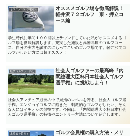
オススメゴルフ場を徹底解説！
オススメゴルフ場紹介
軽井沢７２ゴルフ 東・押立コ
ース編
学生時代に年間１００回以上ラウンドしていた私がオススメするゴ
ルフ場を徹底解説します。充実した施設と高難易度のゴルフコー
ス、自分の実力を試すのにもってこいのゴルフ場です。軽井沢でゴ
ルフがしたい方には超オススメ！
社会人ゴルファーの最高峰『内
競技ゴルファー向け
閣総理大臣杯日本社会人ゴルフ
選手権』に挑戦しよう！
社会人アマチュア競技の中で屈指のレベルを誇る、社会人ゴルフ選
手権。エンジョイゴルフに飽きた、刺激的なゴルフがしたい、そん
な人にはイチオシの競技です。今回は、『内閣総理大臣杯日本社会
人ゴルフ選手権』の特徴やエントリー方法について紹介します。
ゴルフ会員権の購入方法・メリ
上級者を目指す