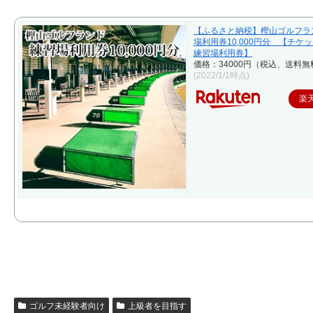
【ふるさと納税】樫山ゴルフラ
場利用券10,000円分 【チケ
練習場利用券】
価格：34000円（税込、送料無
(2022/1/1時点)
楽
ゴルフ未経験者向け
上級者を目指す