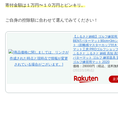
寄付金額は１万円〜１０万円とピンキリ。
ご自身の控除額に合わせて選んでみてください！
【ふるさと納税】ゴルフ練習用・
BENTパターマット90cm×3m
ト（距離感マスターカップ付き
マット工房 PROゴルフショップ
ふるさと ふるさと 納税 高知 高
パターマット ゴルフ 練習器具 
ゴルフ練習用マット 2020
価格：28000円（税込、送料無
(2022/1/1時点)
楽