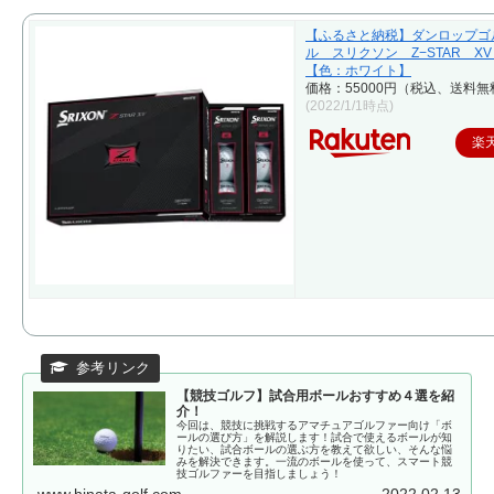
【ふるさと納税】ダンロップゴ
ル スリクソン Z−STAR X
【色：ホワイト】
価格：55000円（税込、送料無
(2022/1/1時点)
楽
【競技ゴルフ】試合用ボールおすすめ４選を紹
介！
今回は、競技に挑戦するアマチュアゴルファー向け「ボ
ールの選び方」を解説します！試合で使えるボールが知
りたい、試合ボールの選ぶ方を教えて欲しい、そんな悩
みを解決できます。一流のボールを使って、スマート競
技ゴルファーを目指しましょう！
www.hinata-golf.com
2022.02.13