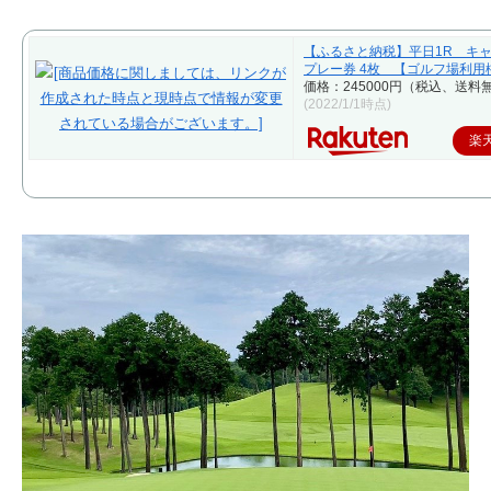
【ふるさと納税】平日1R キ
プレー券 4枚 【ゴルフ場利用
価格：245000円（税込、送料無
(2022/1/1時点)
楽