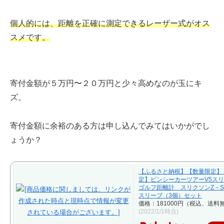
個人的には、距離を正確に測定できるレーザー式がオス
スメ
です
。
寄付金額が５万円〜２０万円と少々高めなのが玉にキ
ズ。
寄付金額に余裕のある方は申し込んでみてはいかがでし
ょうか？
【ふるさと納税】【数量限定】
定】ピンシーカーツアーV5ス
ゴルフ距離計 スリクソンZ－STA
スリーブ（3個）セット
価格：181000円（税込、送料無
(2022/1/1時点)