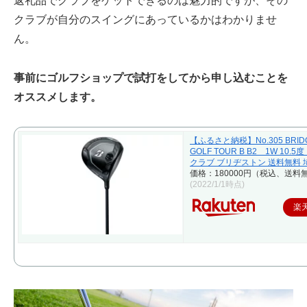
返礼品でクラブをゲットできるのは魅力的ですが、その
クラブが自分のスイングにあっているかはわかりませ
ん。
事前にゴルフショップで試打をしてから申し込むことを
オススメします。
【ふるさと納税】No.305 BRID
GOLF TOUR B B2 1W 10.5
クラブ ブリヂストン 送料無料 
価格：180000円（税込、送料無
(2022/1/1時点)
楽